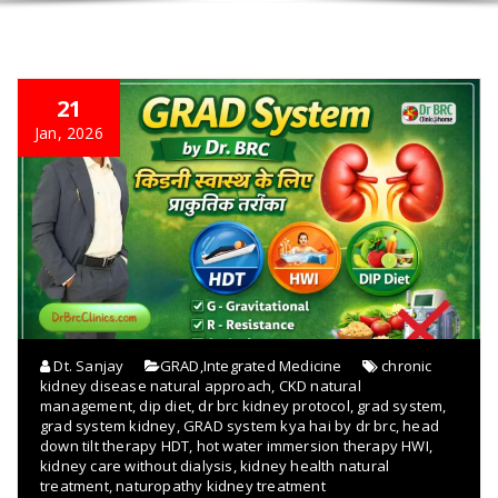
21
Jan, 2026
Dt. Sanjay
GRAD
,
Integrated Medicine
chronic
kidney disease natural approach
,
CKD natural
management
,
dip diet
,
dr brc kidney protocol
,
grad system
,
grad system kidney
,
GRAD system kya hai by dr brc
,
head
down tilt therapy HDT
,
hot water immersion therapy HWI
,
kidney care without dialysis
,
kidney health natural
treatment
,
naturopathy kidney treatment