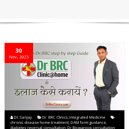
30
Nov, 2025
Dt. Sanjay
Dr. BRC Clinics
,
Integrated Medicine
chronic disease home treatment
,
DAM form guidance
,
diabetes reversal consultation
,
Dr Biswaroop consultation