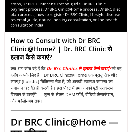
steps
,
Dr BRC Clinic consultation guide
,
Dr BRC Clinic
payment process
,
Dr BRC Clinic@Home process
,
Dr BRC diet
plan process
,
how to register Dr BRC Clinic
,
lifestyle disease
reversal guide
,
natural healing consultation
,
online health
consultation India
How to Consult with Dr BRC
Clinic@Home? | Dr. BRC Clinic से
इलाज कैसे कराएं?
क्या आप सोच रहे हैं कि
Dr Brc Clinics
से इलाज कैसे कराएं?
तो यह
ब्लॉग आपके लिए है। Dr BRC Clinic@Home एक प्राकृतिक और
समग्र (holistic) चिकित्सा सेवा है, जो आपकी स्वास्थ्य समस्या का
समाधान घर बैठे ही करती है। इस पोस्ट में हम आपको पूरी प्रक्रिया
विस्तार से बताएँगे — शुरू से लेकर DAM फ़ॉर्म, वीडियो कंसल्टेशन,
और फॉलो-अप तक।
Dr BRC Clinic@Home —