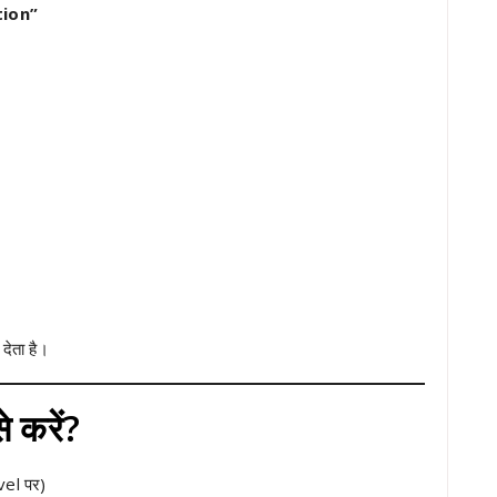
ion”
ेता है।
 करें?
vel पर)