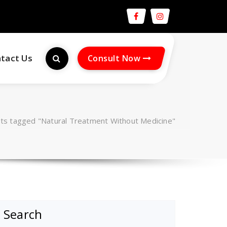
tact Us
Consult Now
ts tagged "Natural Treatment Without Medicine"
Search