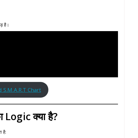
़ है।
 S.M.A.R.T Chart
ogic क्या है?
है: