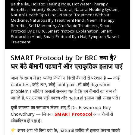
Baithe Ilaj
,
Holistic Healing India
,
Hot Water Therapy
Benefits
,
Immunity Boost Natural
,
Natural Healing System
,
Natural Health Tips Hindi
,
Natural Treatment Without
Medicine
,
Naturopathy Treatment Hindi
,
Neem Therapy
Benefits
,
Self Monitoring And Rapid Treatment
,
Smart
Protocol By Dr BRC
,
Smart Protocol Explanation
,
Smart
Protocol In Hindi
,
Smart Protocol Kya Hai
,
Symptom Based
Treatment
SMART Protocol by Dr BRC क्या है?
घर बैठे बीमारी पहचानें और प्राकृतिक इलाज पाएं
आज के समय में हर व्यक्ति किसी न किसी बीमारी से परेशान है — कोई
diabetes, कोई BP, कोई joint pain, तो कोई digestion
problem। लेकिन असली समस्या यह है कि हम बीमारी का नाम तो
जानते हैं, पर उसका सही कारण और natural इलाज नहीं समझ पाते।
इसी समस्या का समाधान लेकर आए हैं Dr. Biswaroop Roy
Chowdhury — जिनका
SMART Protocol
आज तेजी से
लोकप्रिय हो रहा है।
अगर आप भी बिना दवा के, natural तरीके से इलाज करना चाहते