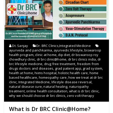
Dt. Sanjay
Dr. BRC Clinics
,
Integrated Medicine
ayurveda and panchkarma
,
ayurvedic lifestyle
,
biswaroop
health program
,
clinic at home
,
dip diet
,
dr biswaroop roy
chowdhury clinic
,
dr brc clinic@home
,
dr brc clinics india
,
dr
brc lifestyle medicine
,
drug free treatment
,
freedom from
drugs doctors and diseases
,
grad patient app
,
grad system
,
health at home
,
hiims hospital
,
holistic health care
,
home
based healthcare
,
homeopathy care
,
how we treat at dr brc
clinic
,
Integrated Medicine
,
lifestyle disease reversal
,
natural disease cure
,
natural healing
,
naturopathy
treatment
,
online health consultation
,
what is dr brc clinic
,
why we should choose dr brc clinics
,
zero volt therapy
What is Dr BRC Clinic@Home?