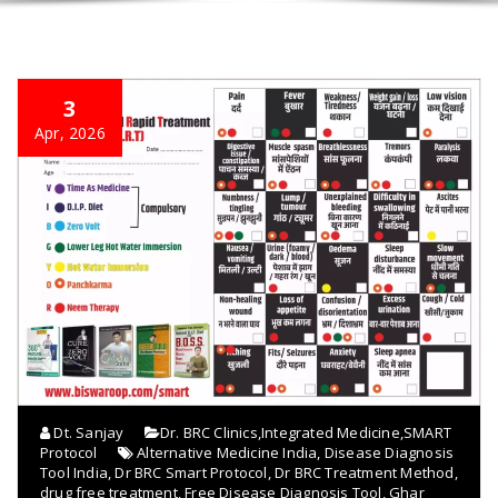
3
Apr, 2026
Dt. Sanjay
Dr. BRC Clinics
,
Integrated Medicine
,
SMART
Protocol
Alternative Medicine India
,
Disease Diagnosis
Tool India
,
Dr BRC Smart Protocol
,
Dr BRC Treatment Method
,
drug free treatment
,
Free Disease Diagnosis Tool
,
Ghar